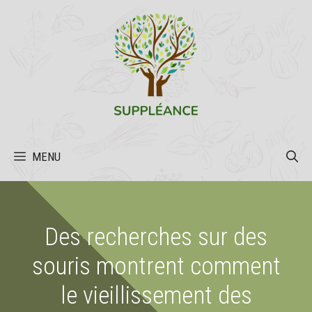
Aller
au
contenu
MENU
Des recherches sur des
souris montrent comment
le vieillissement des