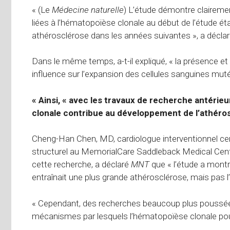
« (Le
Médecine naturelle
) L’étude démontre clairemen
liées à l’hématopoïèse clonale au début de l’étude ét
athérosclérose dans les années suivantes », a déclar
Dans le même temps, a-t-il expliqué, « la présence et
influence sur l’expansion des cellules sanguines mut
« Ainsi, « avec les travaux de recherche antérie
clonale contribue au développement de l’athérosc
Cheng-Han Chen, MD, cardiologue interventionnel cer
structurel au MemorialCare Saddleback Medical Center
cette recherche, a déclaré
MNT
que « l’étude a mont
entraînait une plus grande athérosclérose, mais pas l’i
« Cependant, des recherches beaucoup plus poussé
mécanismes par lesquels l’hématopoïèse clonale pourra