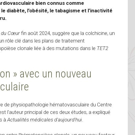
 cardiovasculaire bien connus comme
le diabète, l’obésité, le tabagisme et l’inactivité
ru.
n du Cœur
fin août 2024, suggère que la colchicine, un
n rôle clé dans les plans de traitement
poïèse clonale liée à des mutations dans le
TET2
ation » avec un nouveau
culaire
ire de physiopathologie hématovasculaire du Centre
st l'auteur principal de ces deux études, a expliqué
es à
Actualités médicales d'aujourd'hui
.
lation entre l’hématopoïèse clonale, un nouveau facteur