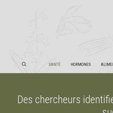
Aller
au
contenu
SANTÉ
HORMONES
ALIME
Des chercheurs identifi
su