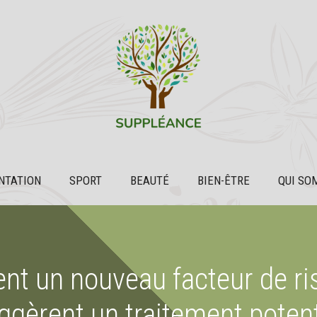
NTATION
SPORT
BEAUTÉ
BIEN-ÊTRE
QUI SO
ent un nouveau facteur de ri
ggèrent un traitement potent