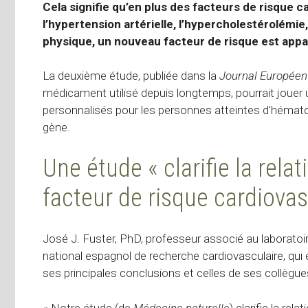
Cela signifie qu’en plus des facteurs de risque
l’hypertension artérielle, l’hypercholestérolémie, 
physique, un nouveau facteur de risque est appa
La deuxième étude, publiée dans la
Journal Europée
médicament utilisé depuis longtemps, pourrait jouer u
personnalisés pour les personnes atteintes d'hémato
gène.
Une étude « clarifie la rel
facteur de risque cardiovas
José J. Fuster, PhD, professeur associé au laborato
national espagnol de recherche cardiovasculaire, qui e
ses principales conclusions et celles de ses collègu
« Notre étude (de
Médecine naturelle
) clarifie la re