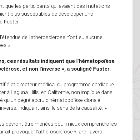
t que les participants qui avaient des mutations
aient plus susceptibles de développer une
é Fuster.
 l’étendue de l’athérosclérose n’ont eu aucune
ées ».
urs, ces résultats indiquent que l’hématopoïèse
lérose, et non l’inverse », a souligné Fuster.
tifié et directeur médical du programme cardiaque
 à Laguna Hills, en Californie, non impliqué dans
ré qu’un degré accru d’hématopoïèse clonale
nverse, indiquant ainsi le sens de la causalité. »
es devront être menées pour mieux comprendre les
it provoquer l’athérosclérose », a-t-il averti.