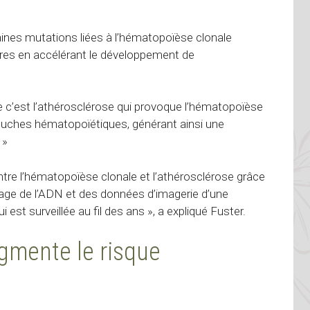
aines mutations liées à l’hématopoïèse clonale
ires en accélérant le développement de
que c’est l’athérosclérose qui provoque l’hématopoïèse
souches hématopoïétiques, générant ainsi une
 »
 entre l’hématopoïèse clonale et l’athérosclérose grâce
age de l’ADN et des données d’imagerie d’une
est surveillée au fil des ans », a expliqué Fuster.
gmente le risque