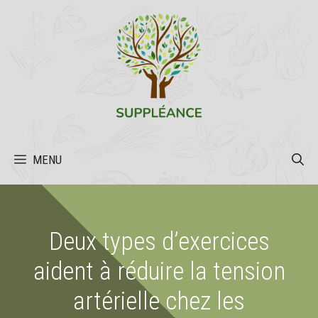
Aller
au
contenu
MENU
Deux types d’exercices
aident à réduire la tension
artérielle chez les