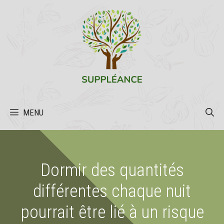
Aller
au
contenu
MENU
Dormir des quantités
différentes chaque nuit
pourrait être lié à un risque