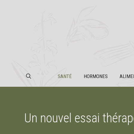
Aller
au
contenu
SANTÉ
HORMONES
ALIME
Un nouvel essai thérape