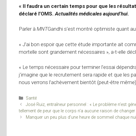
« Il faudra un certain temps pour que les résulta
déclaré l’OMS.
Actualités médicales aujourd’hui
.
Parler à
MNT
Gandhi s’est montré optimiste quant aux
« J’ai bon espoir que cette étude importante ait co
mortelle sont grandement nécessaires », a-t-elle décl
« Le temps nécessaire pour terminer l’essai dépendra
j’imagine que le recrutement sera rapide et que les pa
nous verrons l’achèvement bientôt (peut-être même) d
Catégories
Santé
José Ruiz, entraîneur personnel : « Le problème n’est géné
tellement de peur que le corps n’a aucune raison de changer
Manquer un peu plus d’une heure de sommeil chaque nuit 