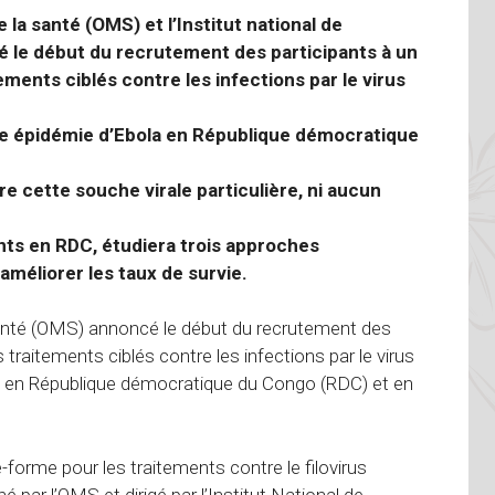
e la santé (OMS) et l’Institut national de
 le début du recrutement des participants à un
ements ciblés contre les infections par le virus
re épidémie d’Ebola en République démocratique
re cette souche virale particulière, ni aucun
ants en RDC, étudiera trois approches
améliorer les taux de survie.
 santé (OMS)
annoncé
le début du recrutement des
 traitements ciblés contre les infections par le virus
ola en République démocratique du Congo (RDC) et en
-forme pour les traitements contre le filovirus
iné par l’OMS et dirigé par l’Institut National de