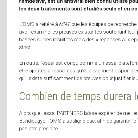
remdesivir, est un antiviral bien connu utilisé po
les deux traitements sont étudiés seuls et en co
L’OMS a réitéré à
MNT
que les équipes de recherche
avoir examiné les preuves existantes soutenant leur po
basées sur les résultats réels des « réponses aux ép
strict
.
En outre, l’essai est conçu comme un essai plateform
être ajoutés à l’essai dès qu’ils deviennent disponibl
qu’il existe suffisamment de preuves pour justifier le
Combien de temps durera l
Alors que l’essai PARTNERS laisse espérer de meilleur
Bundibugyo, l’OMS a souligné que, afin de garantir l’effi
pas être précipité.