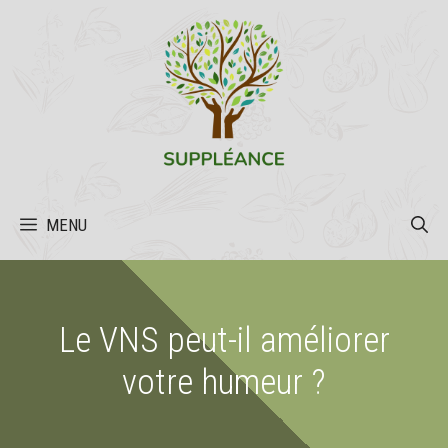
Aller
au
contenu
MENU
Le VNS peut-il améliorer
votre humeur ?