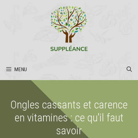
Aller
au
contenu
MENU
Ongles cassants et carence
en vitamines : ce qu'il faut
savoir