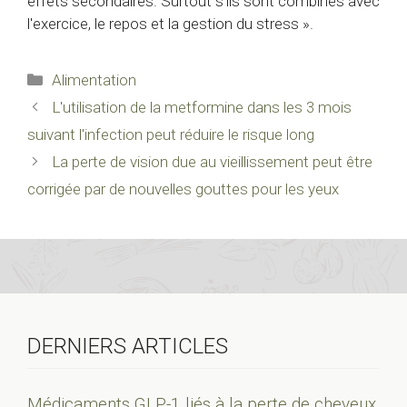
effets secondaires. Surtout s'ils sont combinés avec
l'exercice, le repos et la gestion du stress ».
Catégories
Alimentation
L'utilisation de la metformine dans les 3 mois
suivant l'infection peut réduire le risque long
La perte de vision due au vieillissement peut être
corrigée par de nouvelles gouttes pour les yeux
DERNIERS ARTICLES
Médicaments GLP-1 liés à la perte de cheveux