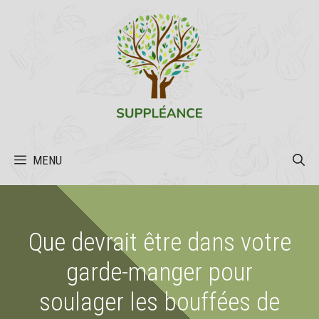
Aller
au
contenu
MENU
Que devrait être dans votre
garde-manger pour
soulager les bouffées de