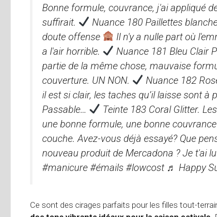
Bonne formule, couvrance, j'ai appliqué 
suffirait.
Nuance 180 Paillettes blanches
doute offense
Il n'y a nulle part où l'
a l'air horrible.
Nuance 181 Bleu Clair Pa
partie de la même chose, mauvaise form
couverture. UN NON.
Nuance 182 Rose 
il est si clair, les taches qu’il laisse sont à
Passable…
Teinte 183 Coral Glitter. Les
une bonne formule, une bonne couvranc
couche. Avez-vous déjà essayé? Que pen
nouveau produit de Mercadona ? Je t'ai l
#manicure #émails #lowcost ♬ Happy S
Ce sont des cirages parfaits pour les filles tout-terrai