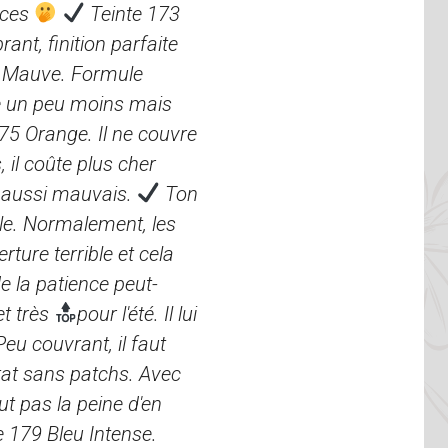
tuces
Teinte 173
ant, finition parfaite
 Mauve. Formule
vre un peu moins mais
5 Orange. Il ne couvre
 il coûte plus cher
s aussi mauvais.
Ton
le. Normalement, les
ture terrible et cela
e la patience peut-
et très
pour l'été. Il lui
u couvrant, il faut
ltat sans patchs. Avec
aut pas la peine d'en
179 Bleu Intense.