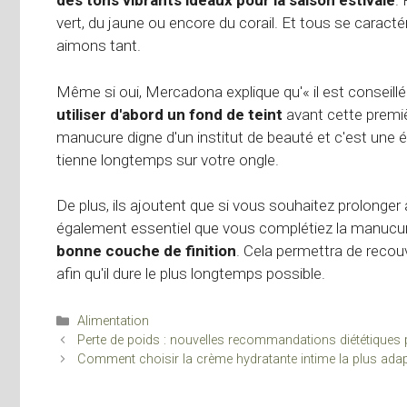
des tons vibrants idéaux pour la saison estivale
.
vert, du jaune ou encore du corail. Et tous se cara
aimons tant.
Même si oui, Mercadona explique qu'« il est conseillé
utiliser d'abord un fond de teint
avant cette premi
manucure digne d'un institut de beauté et c'est une é
tienne longtemps sur votre ongle.
De plus, ils ajoutent que si vous souhaitez prolonge
également essentiel que vous complétiez la manucu
bonne couche de finition
. Cela permettra de recouv
afin qu'il dure le plus longtemps possible.
Catégories
Alimentation
Perte de poids : nouvelles recommandations diététique
Comment choisir la crème hydratante intime la plus ad