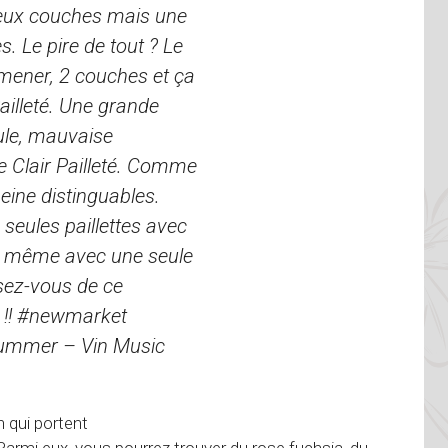
deux couches mais une
. Le pire de tout ? Le
emmener, 2 couches et ça
illeté. Une grande
ule, mauvaise
Clair Pailleté. Comme
 peine distinguables.
 seules paillettes avec
e même avec une seule
sez-vous de ce
u !! #newmarket
ummer – Vin Music
n qui portent