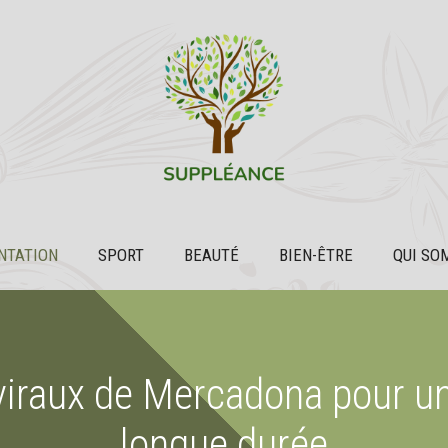
NTATION
SPORT
BEAUTÉ
BIEN-ÊTRE
QUI SO
 viraux de Mercadona pour u
longue durée